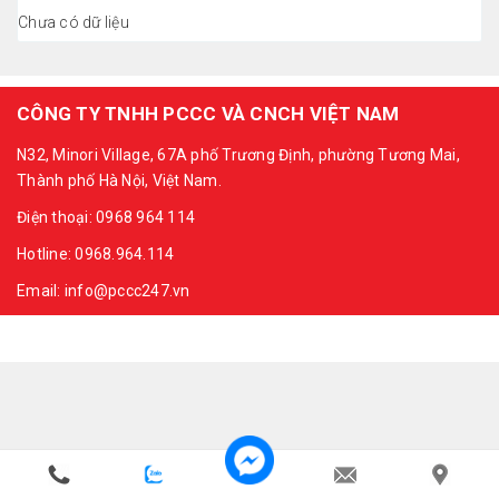
Chưa có dữ liệu
CÔNG TY TNHH PCCC VÀ CNCH VIỆT NAM
N32, Minori Village, 67A phố Trương Định, phường Tương Mai,
Thành phố Hà Nội, Việt Nam.
Điện thoại: 0968 964 114
Hotline: 0968.964.114
Email: info@pccc247.vn