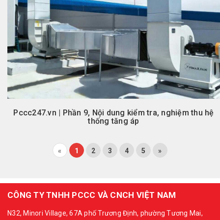
Pccc247.vn | Phần 9, Nội dung kiểm tra, nghiệm thu hệ
thống tăng áp
«
1
2
3
4
5
»
CÔNG TY TNHH PCCC VÀ CNCH VIỆT NAM
N32, Minori Village, 67A phố Trương Định, phường Tương Mai,