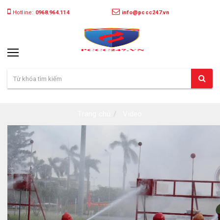
Hotline:
0968.964.114
info@pccc247.vn
Trang chủ
Video