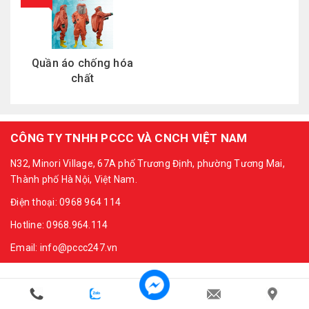
Quần áo chống hóa
chất
CÔNG TY TNHH PCCC VÀ CNCH VIỆT NAM
N32, Minori Village, 67A phố Trương Định, phường Tương Mai,
Thành phố Hà Nội, Việt Nam.
Điện thoại: 0968 964 114
Hotline: 0968.964.114
Email: info@pccc247.vn