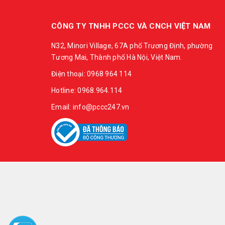
CÔNG TY TNHH PCCC VÀ CNCH VIỆT NAM
N32, Minori Village, 67A phố Trương Định, phường
Tương Mai, Thành phố Hà Nội, Việt Nam.
Điện thoại: 0968 964 114
Hotline: 0968.964.114
Email: info@pccc247.vn