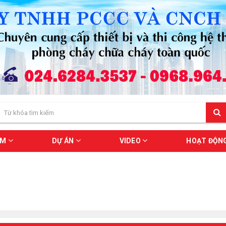
ẨM
DỰ ÁN
VIDEO
HOẠT ĐỘN