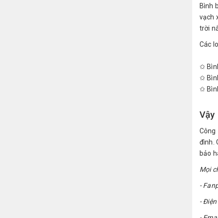
Bình b
vạch 
trời 
Các l
✩ Bìn
✩ Bìn
✩ Bìn
Vậy 
Công 
đình.
bảo h
Mọi ch
- Fan
- Điệ
- Emai