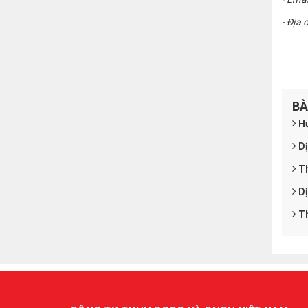
- Địa
BÀ
Hư
Dị
Th
Dị
Th