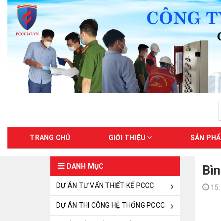
TRANG CHỦ
GIỚI THIỆU
SẢN PH
DANH MỤC
Bìn
DỰ ÁN TƯ VẤN THIẾT KẾ PCCC
15:
DỰ ÁN THI CÔNG HỆ THỐNG PCCC