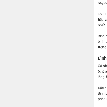
này để
Khí C
tiếp 
nhất l
Bình 
bình 
trọng 
Bình
Có nh
(chữa
lỏng, 
Đặc đi
Bình 
phần m