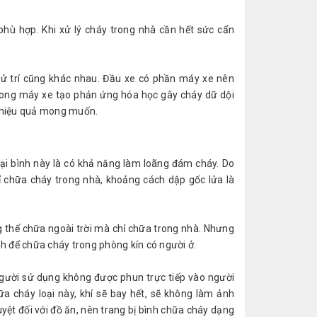
phù hợp. Khi xử lý cháy trong nhà cần hết sức cẩn
ử trí cũng khác nhau. Đầu xe có phần máy xe nên
trong máy xe tạo phản ứng hóa học gây cháy dữ dội
ạt hiệu quả mong muốn.
ại bình này là có khả năng làm loãng đám cháy. Do
hỉ chữa cháy trong nhà, khoảng cách dập gốc lửa là
g thể chữa ngoài trời mà chỉ chữa trong nhà. Nhưng
h để chữa cháy trong phòng kín có người ở.
 người sử dụng không được phun trực tiếp vào người
ữa cháy loại này, khí sẽ bay hết, sẽ không làm ảnh
 tuyệt đối với đồ ăn, nên trang bị bình chữa cháy dạng