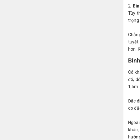
Bìn
Tùy t
trọng 
Chẳng
tuyệt
hơn. 
Bìn
Có kh
đó, đ
1,5m.
Đặc đ
do đặ
Ngoài
khác,
hưởng 