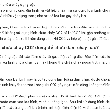
h chữa cháy dạng bột
heo môi trường, địa hình và vật liệu cháy mà sử dụng loại bình cho 
vì nhiều vật dụng trong nhà rất dễ bắt lửa gây cháy lan.
 hạn, Cháy xe tùy trường hợp cháy ở đuôi xe hay đầu xe mà cách x
 đối không sử dụng bình chữa cháy CO2, vì khí CO2 khi gặp amiăng 
Khi cháy thân xe thì nên dùng bình khí CO2 và tiếp cận thật gần để đ
h chữa cháy CO2 dùng để chữa đám cháy nào
?
ả năng dập tắt các đám cháy từ gas, điện, xăng dầu. Đặc điểm của lo
ối với bình chữa cháy loại này không thể chữa cháy ngoài trời, mà c
iểm của loại bình này là có tác dụng làm loãng đám cháy, do đó khôn
c tính khuyến tán vào không khí CO2 gây ngạt, nên cũng không thể bìn
 ra, khi CO2 được phun ra sẽ có nhiệt độ rất lạnh là -73 độ C, đo đó
 hoặc cầm vào loa bình, vì sẽ bị bỏng lạnh. Sau khi sử dụng bình ch
đến các trang thiết bị về điện, linh kiện điện, điện tử, vi tính, an toàn