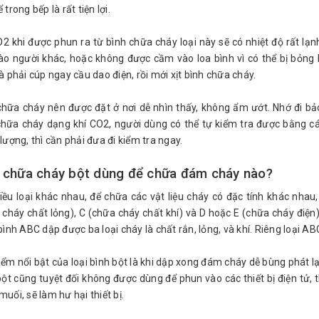
 trong bếp là rất tiện lợi.
O2 khi được phun ra từ bình chữa cháy loại này sẽ có nhiệt độ rất lạ
vào người khác, hoặc không được cầm vào loa bình vì có thể bị bỏng 
à phải cúp ngay cầu dao điện, rồi mới xịt bình chữa cháy.
chữa cháy nên được đặt ở nơi dễ nhìn thấy, không ẩm ướt. Nhớ đi bả
chữa cháy dạng khí CO2, người dùng có thể tự kiểm tra được bằng c
lượng, thì cần phải đưa đi kiểm tra ngay.
 chữa cháy bột dùng để chữa đám cháy nào?
iều loại khác nhau, để chữa các vật liệu cháy có đặc tính khác nhau,
 cháy chất lỏng), C (chữa cháy chất khí) và D hoặc E (chữa cháy điện)
bình ABC dập được ba loại cháy là chất rắn, lỏng, và khí. Riêng loại AB
ểm nổi bật của loại bình bột là khi dập xong đám cháy dễ bùng phát lại
bột cũng tuyệt đối không được dùng để phun vào các thiết bị điện tử, 
uối, sẽ làm hư hại thiết bị.