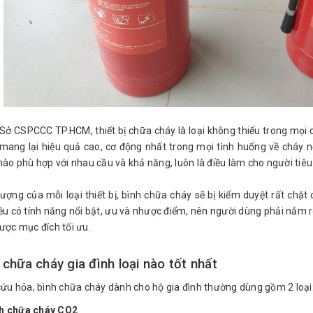
Sở CSPCCC TP.HCM, thiết bị chữa cháy là loại không thiếu trong mọi 
mang lại hiệu quả cao, cơ động nhất trong mọi tình huống về cháy nổ
nào phù hợp với nhau cầu và khả năng, luôn là điều làm cho người tiê
lượng của mỗi loại thiết bị, bình chữa cháy sẽ bị kiểm duyệt rất ch
ều có tính năng nổi bật, ưu và nhược điểm, nên người dùng phải nắm 
ược mục đích tối ưu.
 chữa cháy gia đình loại nào tốt nhất
cứu hỏa, bình chữa cháy dành cho hộ gia đình thường dùng gồm 2 loại
h chữa cháy CO2
.