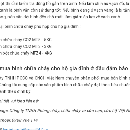
ột thì cần kiểm tra đồng hồ gắn trên bình. Nếu kim chỉ vào vạch đỏ, là
xanh là bình vẫn còn sử dụng tốt. Nếu bình đang ở vạch vàng là bị tăn
nắng, nên cần dời bình đến chỗ mát, làm giảm áp lực về vạch xanh.
oại bình chữa cháy phù hợp cho hộ gia đình :
h chữa cháy CO2 MT5 - 5KG
h chữa cháy CO2 MT3 - 3KG
h bột chữa cháy MFZ4 - 4KG
mua bình chữa cháy cho hộ gia đỉnh ở đâu đảm bảo 
ty TNHH PCCC và CNCH Việt Nam chuyên phân phối mua bán bình ch
 Chúng tôi cung cấp các sản phẩm bình chữa cháy đạt theo tiêu ch
ành theo định kỳ.
i tiết vui lòng liên hệ:
page: Công ty TNHH Phòng cháy, chữa cháy và cứu nạn, cứu hộ Việt 
n thoại: 0968 964 114
l:
kinhdoanh@pccc247.vn