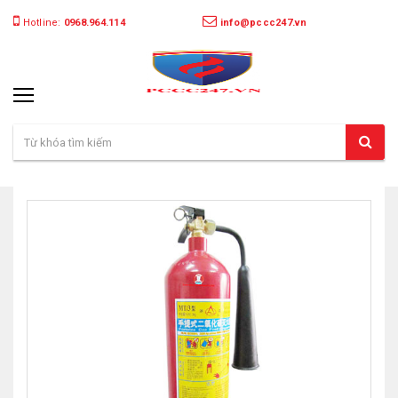
Hotline:
0968.964.114
info@pccc247.vn