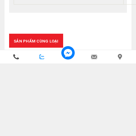
SẢN PHẨM CÙNG LOẠI
Bình chữa cháy khí CO2
Bình bột chữa cháy
MT3
MFZL4 - ABC