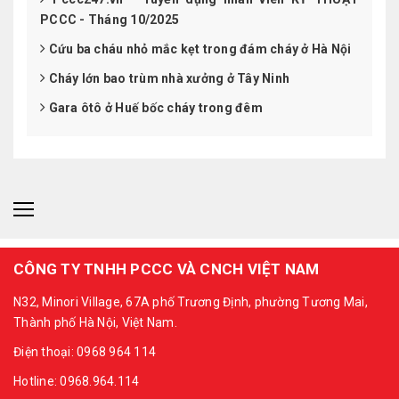
PCCC - Tháng 10/2025
Cứu ba cháu nhỏ mắc kẹt trong đám cháy ở Hà Nội
Cháy lớn bao trùm nhà xưởng ở Tây Ninh
Gara ôtô ở Huế bốc cháy trong đêm
CÔNG TY TNHH PCCC VÀ CNCH VIỆT NAM
N32, Minori Village, 67A phố Trương Định, phường Tương Mai,
Thành phố Hà Nội, Việt Nam.
Điện thoại: 0968 964 114
Hotline: 0968.964.114