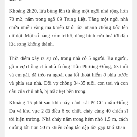
Khoảng 2h20, lửa bùng lên từ tầng một ngôi nhà rộng hơn
70 m2, nằm trong ngõ 69 Trung Liệt. Tầng một ngôi nhà
chứa nhiều vàng mã khiến khói lửa nhanh chóng bốc lên
dữ dội. Một số hàng xóm tri hô, dùng bình cứu hoả tới dập
lửa song không thành.
Thời điểm xảy ra sự cố, trong nhà có 5 người. Ba người,
gồm vợ chồng chủ nhà là ông Trần Phương Đông, 63 tuổi
và em gái, đã trèo ra ngoài qua lối thoát hiểm ở phía trước
và phía sau nhà. Đôi vợ chồng 34-35 tuổi, con trai và con
dâu của chủ nhà, bị mắc kẹt bên trong.
Khoảng 15 phút sau khi cháy, cảnh sát PCCC quận Đống
Đa và khu vực 2 đã điều 6 xe chữa cháy cùng 40 chiến sĩ
tới hiện trường. Nhà cháy nằm trong hẻm nhỏ 1,5 m, cách
đường lớn hơn 50 m khiến công tác dập lửa gặp khó khăn.