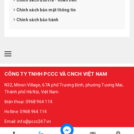
Chính sách bảo mật thông tin
Chính sách bảo hành
CÔNG TY TNHH PCCC VÀ CNCH VIỆT NAM
N32, Minori Village, 67A phố Trương Định, phường Tương Mai,
Thành phố Hà Nội, Việt Nam.
Điện thoại: 0968 964 114
Hotline: 0968.964.114
Email: info@pccc247.vn