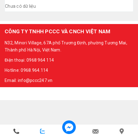
Chưa có dữ liệu
CÔNG TY TNHH PCCC VÀ CNCH VIỆT NAM
N32, Minori Village, 67A phố Trương Định, phường Tương Mai,
Thành phố Hà Nội, Việt Nam.
Điện thoại: 0968 964 114
Hotline: 0968.964.114
Email: info@pccc247.vn