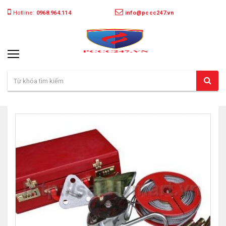
Hotline:
0968.964.114
info@pccc247.vn