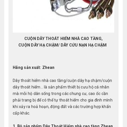
CUỘN DÂY THOÁT HIỂM NHÀ CAO TẦNG,
CUỘN DÂY HẠ CHẬM/ DÂY CỨU NẠN HẠ CHẬM
Hãng sản xuất: Zhean
Dây thoát hiểm nhà cao tầng/cuộn dây hạ chậm/cuộn
dây thoát hiểm… là sản phẩm thiết bị cưu hộ cá nhân
mà mỗi hộ dân sống trong các chung cư, cao ốc cần
phải trang bị để có thể tự thoát hiểm cho gia đình mình
khi xảy ra hoả hoạn, động đất và các trường hợp khẩn
cấp khác.
1. Bộ sản phẩm Dây Thoát Hiểm nhà cao tầng Zhean