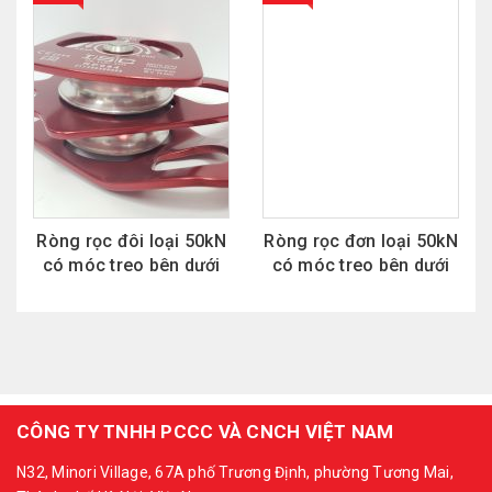
Ròng rọc đôi loại 50kN
Ròng rọc đơn loại 50kN
có móc treo bên dưới
có móc treo bên dưới
CÔNG TY TNHH PCCC VÀ CNCH VIỆT NAM
N32, Minori Village, 67A phố Trương Định, phường Tương Mai,