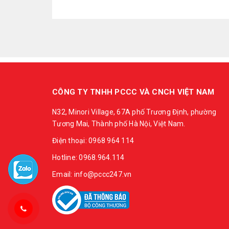
CÔNG TY TNHH PCCC VÀ CNCH VIỆT NAM
N32, Minori Village, 67A phố Trương Định, phường
Tương Mai, Thành phố Hà Nội, Việt Nam.
Điện thoại: 0968 964 114
Hotline: 0968.964.114
Email: info@pccc247.vn