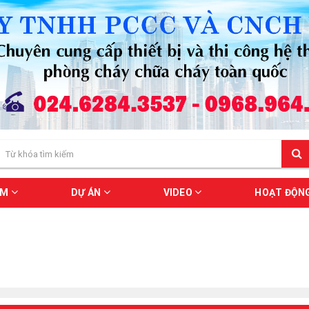
ẨM
DỰ ÁN
VIDEO
HOẠT ĐỘN