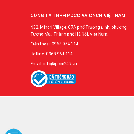
CÔNG TY TNHH PCCC VÀ CNCH VIỆT NAM
N32, Minori Village, 67A phố Trương Định, phường
Tương Mai, Thành phố Hà Nội, Việt Nam.
Điện thoại: 0968 964 114
Hotline: 0968.964.114
Email: info@pccc247.vn