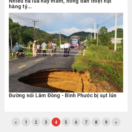
Nhiều ha lúa nảy mầm, nông dân thiệt hại
hàng tỷ...
Đường nối Lâm Đồng - Bình Phước bị sụt lún
«
1
2
3
4
5
6
7
8
9
»