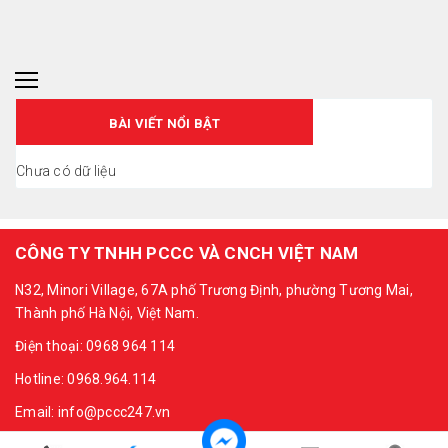
BÀI VIẾT NỔI BẬT
Chưa có dữ liệu
CÔNG TY TNHH PCCC VÀ CNCH VIỆT NAM
N32, Minori Village, 67A phố Trương Định, phường Tương Mai,
Thành phố Hà Nội, Việt Nam.
Điện thoại: 0968 964 114
Hotline: 0968.964.114
Email: info@pccc247.vn