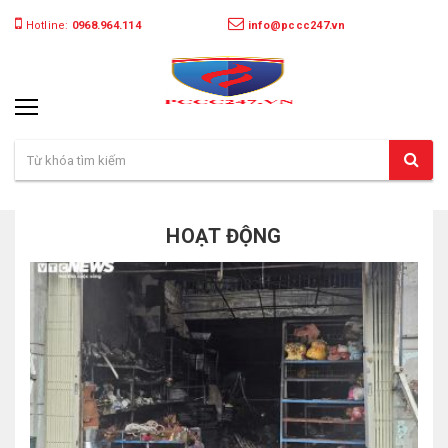
Hotline:
0968.964.114
info@pccc247.vn
HOẠT ĐỘNG