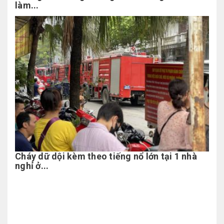
làm...
Cháy dữ dội kèm theo tiếng nổ lớn tại 1 nhà
nghỉ ở...