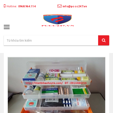
Hotline:
0968.964.114
info@pccc247.vn