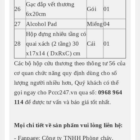
Gạc đắp vết thương
26
Gói
01
6x20cm
27
Alcohol Pad
Miếng
04
Hộp đựng nhiêu tầng có
28
quai xách (2 tầng) 30
Cái
01
x17x14 ( DxRxC) cm
Các bộ hộp cứu thương theo thông tư 56 của
cơ quan chức năng quy định dùng cho số
lượng người nhiều hơn, Quý khách có thể
gọi ngay cho Pccc247.vn qua số:
0968 964
114
để được tư vấn và báo giá tốt nhất.
Mọi chi tiết về sản phẩm vui lòng liên hệ:
- Fanpage: Công ty TNHH Phòng cháy,