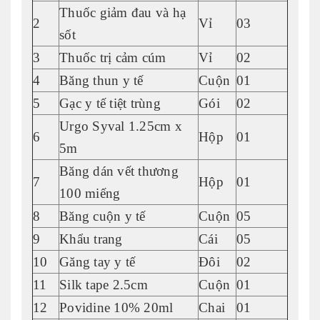
Thuốc giảm đau và hạ
2
Vỉ
03
sốt
3
Thuốc trị cảm cúm
Vỉ
02
4
Băng thun y tế
Cuộn
01
5
Gạc y tế tiệt trùng
Gói
02
Urgo Syval 1.25cm x
6
Hộp
01
5m
Băng dán vết thương
7
Hộp
01
100 miếng
8
Băng cuộn y tế
Cuộn
05
9
Khẩu trang
Cái
05
10
Găng tay y tế
Đôi
02
11
Silk tape 2.5cm
Cuộn
01
12
Povidine 10% 20ml
Chai
01