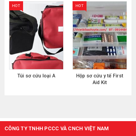
HOT
HOT
Túi sơ cứu loại A
Hộp sơ cứu y tế First
Aid Kit
CÔNG TY TNHH PCCC VÀ CNCH VIỆT NAM