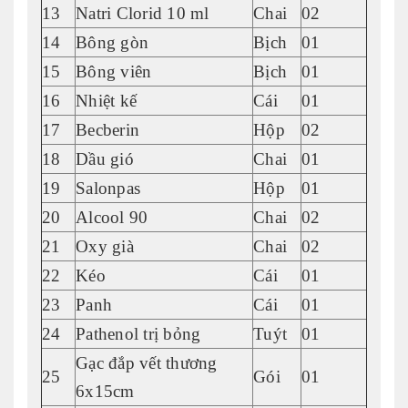
13
Natri Clorid 10 ml
Chai
02
14
Bông gòn
Bịch
01
15
Bông viên
Bịch
01
16
Nhiệt kế
Cái
01
17
Becberin
Hộp
02
18
Dầu gió
Chai
01
19
Salonpas
Hộp
01
20
Alcool 90
Chai
02
21
Oxy già
Chai
02
22
Kéo
Cái
01
23
Panh
Cái
01
24
Pathenol trị bỏng
Tuýt
01
Gạc đắp vết thương
25
Gói
01
6x15cm