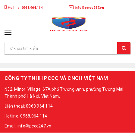
Hotline:
0968.964.114
info@pccc247.vn
CÔNG TY TNHH PCCC VÀ CNCH VIỆT NAM
N32, Minori Village, 67A phố Trương Định, phường Tương Mai,
Thành phố Hà Nội, Việt Nam.
Điện thoại: 0968 964 114
Hotline: 0968.964.114
Email: info@pccc247.vn