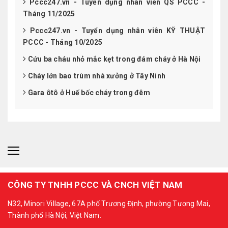
Pccc247.vn - Tuyển dụng nhân viên QS PCCC -
Tháng 11/2025
Pccc247.vn - Tuyển dụng nhân viên KỸ THUẬT
PCCC - Tháng 10/2025
Cứu ba cháu nhỏ mắc kẹt trong đám cháy ở Hà Nội
Cháy lớn bao trùm nhà xưởng ở Tây Ninh
Gara ôtô ở Huế bốc cháy trong đêm
CÔNG TY TNHH PCCC VÀ CNCH VIỆT NAM
N32, Minori Village, 67A phố Trương Định, phường Tương Mai,
Thành phố Hà Nội, Việt Nam.