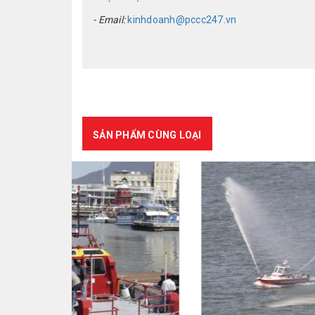
- Email:
kinhdoanh@pccc247.vn
SẢN PHẨM CÙNG LOẠI