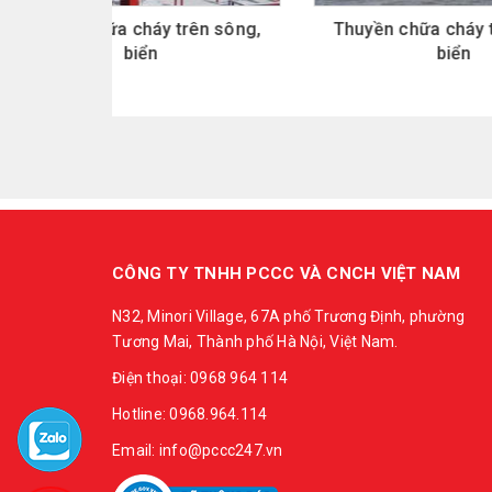
rên sông,
Thuyền chữa cháy trên sông,
Thu
biển
CÔNG TY TNHH PCCC VÀ CNCH VIỆT NAM
N32, Minori Village, 67A phố Trương Định, phường
Tương Mai, Thành phố Hà Nội, Việt Nam.
Điện thoại: 0968 964 114
Hotline: 0968.964.114
Email: info@pccc247.vn