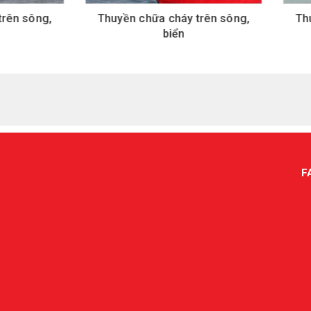
yền chữa cháy trên sông,
Thuyền chữa cháy trên s
biển
biển
F